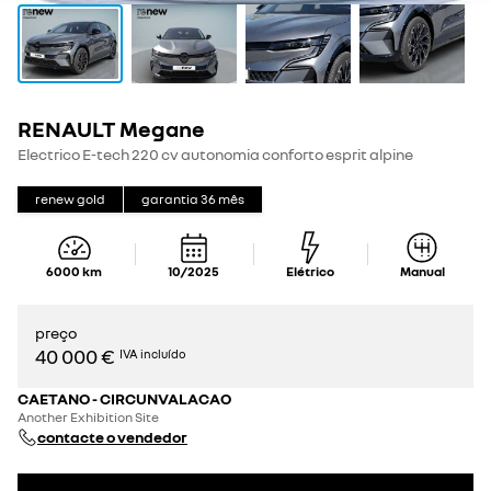
RENAULT Megane
Electrico E-tech 220 cv autonomia conforto esprit alpine
renew gold
garantia
36
mês
6000
km
10/2025
Elétrico
Manual
preço
40 000 €
IVA incluído
CAETANO - CIRCUNVALACAO
Another Exhibition Site
contacte o vendedor