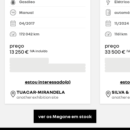
Gasóleo
Elétrico
Manual
automá
04/2017
11/2024
172 042
km
1161
km
preço
preço
13 250 €
33 500 €
IVA incluído
IV
estou interessado(a)
esto
TUACAR-MIRANDELA
SILVA 
another exhibition site
another ex
ver os Megane em stock