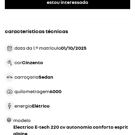
estou interessado
características técnicas
data da 1.ª matrícula
01/10/2025
cor
cinzento
carroçaria
sedan
quilometragem
6000
energia
Elétrico
modelo
Electrico E-tech 220 cv autonomia conforto esprit
alpine