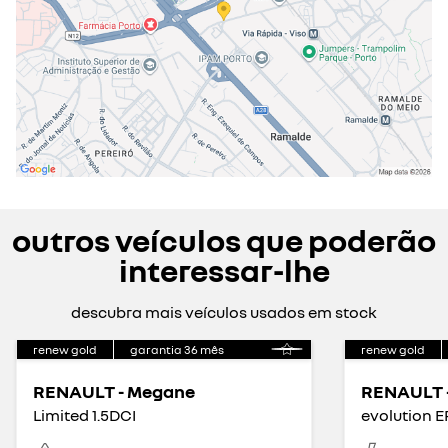
outros veículos que poderão
interessar-lhe
descubra mais veículos usados em stock
renew gold
garantia
36
mês
renew gold
RENAULT - Megane
RENAULT 
Limited 1.5DCI